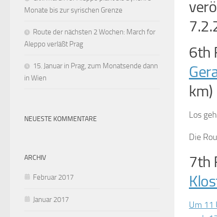
verö
Monate bis zur syrischen Grenze
7.2.
Route der nächsten 2 Wochen: March for
Aleppo verläßt Prag
6th 
15. Januar in Prag, zum Monatsende dann
Gera
in Wien
km)
Los geh
NEUESTE KOMMENTARE
Die Rou
7th 
ARCHIV
Klo
Februar 2017
Januar 2017
Um 11 U