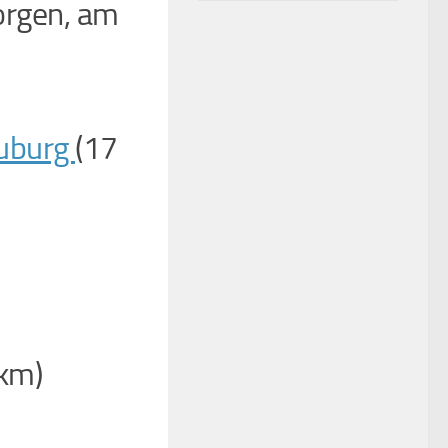
orgen, am
euburg
(17
 km)