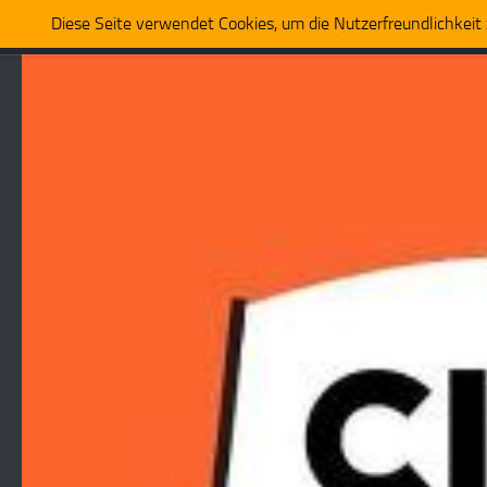
Diese Seite verwendet Cookies, um die Nutzerfreundlichkei
Start
Ablaufplan
Presse
Live-Stream
Impressu
Zum Inhalt springen