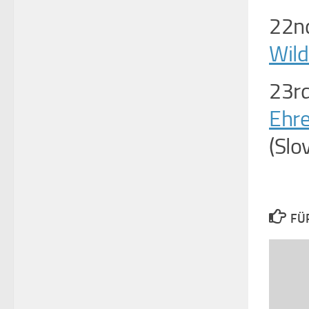
22nd
Wil
23rd
Ehr
(Slo
FÜ