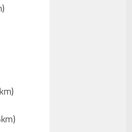
)
km)
6km)