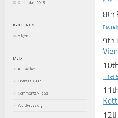
nach 13
Dezember 2016
8th 
KATEGORIEN
Pause i
Allgemein
9th 
Vien
META
10th
Anmelden
Trai
Eintrags-Feed
11th
Kommentar-Feed
Kott
WordPress.org
12th