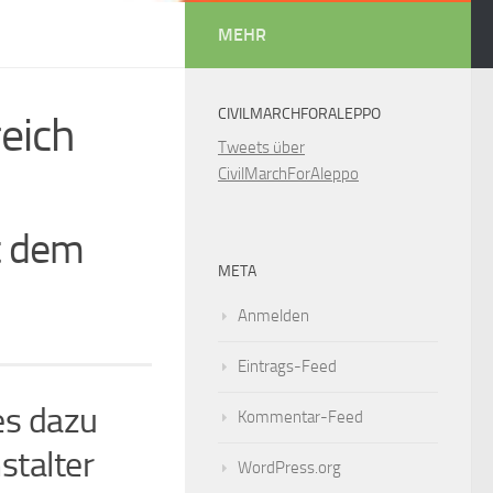
MEHR
CIVILMARCHFORALEPPO
reich
Tweets über
CivilMarchForAleppo
it dem
META
Anmelden
Eintrags-Feed
es dazu
Kommentar-Feed
stalter
WordPress.org