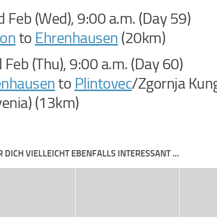
 Feb (Wed), 9:00 a.m. (Day 59)
don
to
Ehrenhausen
(20km)
 Feb (Thu), 9:00 a.m. (Day 60)
enhausen
to
Plintovec
/Zgornja Kun
venia) (13km)
R DICH VIELLEICHT EBENFALLS INTERESSANT …