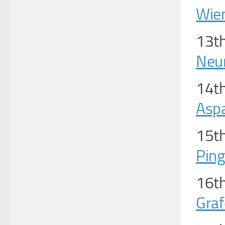
Wie
13th
Neu
14th
Asp
15th
Pin
16th
Graf