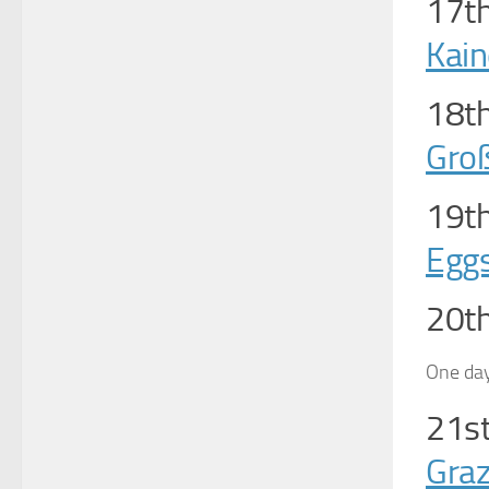
17th
Kain
18th
Gro
19th
Eggs
20th
One day
21st
Gra